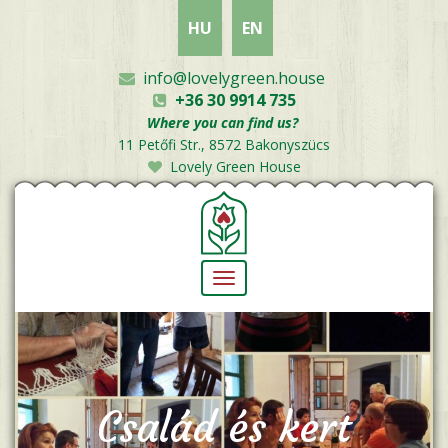
Skip
HU
EN
to
main
content
info@lovelygreen.house
+36 30 9914 735
Where you can find us?
11 Petőfi Str., 8572 Bakonyszücs
Lovely Green House
Toggle
navigation
Család és kert