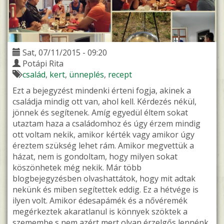
Sat, 07/11/2015 - 09:20
Potápi Rita
család
kert
ünneplés
recept
Ezt a bejegyzést mindenki érteni fogja, akinek a
családja mindig ott van, ahol kell. Kérdezés nékül,
jönnek és segítenek. Amíg egyedül éltem sokat
utaztam haza a családomhoz és úgy érzem mindig
ott voltam nekik, amikor kérték vagy amikor úgy
éreztem szükség lehet rám. Amikor megvettük a
házat, nem is gondoltam, hogy milyen sokat
köszönhetek még nekik. Már több
blogbejegyzésben olvashattátok, hogy mit adtak
nekünk és miben segítettek eddig. Ez a hétvége is
ilyen volt. Amikor édesapámék és a nővéremék
megérkeztek akaratlanul is könnyek szöktek a
szemembe s nem azért mert olyan érzelgős lennénk,