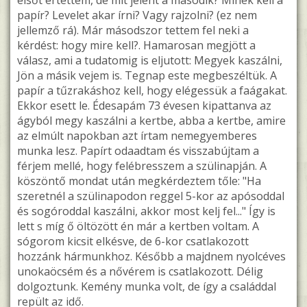
elsőt értettem, de mit jelent a második? Minek kell a
papír? Levelet akar írni? Vagy rajzolni? (ez nem
jellemző rá). Már másodszor tettem fel neki a
kérdést: hogy mire kell?. Hamarosan megjött a
válasz, ami a tudatomig is eljutott: Megyek kaszálni,
Jön a másik vejem is. Tegnap este megbeszéltük. A
papír a tűzrakáshoz kell, hogy elégessük a faágakat.
Ekkor esett le. Édesapám 73 évesen kipattanva az
ágyból megy kaszálni a kertbe, abba a kertbe, amire
az elmúlt napokban azt írtam nemegyemberes
munka lesz. Papírt odaadtam és visszabújtam a
férjem mellé, hogy felébresszem a szülinapján. A
köszöntő mondat után megkérdeztem tőle: "Ha
szeretnél a szülinapodon reggel 5-kor az apósoddal
és sogóroddal kaszálni, akkor most kelj fel..." Így is
lett s míg ő öltözött én már a kertben voltam. A
sógorom kicsit elkésve, de 6-kor csatlakozott
hozzánk hármunkhoz. Később a majdnem nyolcéves
unokaöcsém és a nővérem is csatlakozott. Délig
dolgoztunk. Kemény munka volt, de így a családdal
repült az idő.