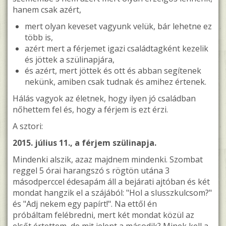
hanem csak azért,
mert olyan keveset vagyunk velük, bár lehetne ez
több is,
azért mert a férjemet igazi családtagként kezelik
és jöttek a szülinapjára,
és azért, mert jöttek és ott és abban segítenek
nekünk, amiben csak tudnak és amihez értenek.
Hálás vagyok az életnek, hogy ilyen jó családban
nőhettem fel és, hogy a férjem is ezt érzi.
A sztori:
2015. július 11., a férjem szülinapja.
Mindenki alszik, azaz majdnem mindenki. Szombat
reggel 5 órai harangszó s rögtön utána 3
másodperccel édesapám áll a bejárati ajtóban és két
mondat hangzik el a szájából: "Hol a slusszkulcsom?"
és "Adj nekem egy papírt!". Na ettől én
próbáltam felébredni, mert két mondat közül az