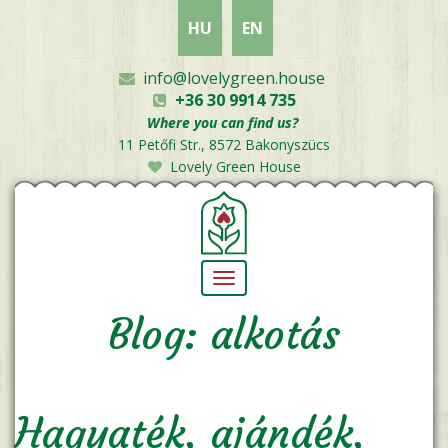
Skip
HU
EN
to
main
content
info@lovelygreen.house
+36 30 9914 735
Where you can find us?
11 Petőfi Str., 8572 Bakonyszücs
Lovely Green House
Toggle
navigation
Blog: alkotás
Hagyaték, ajándék,