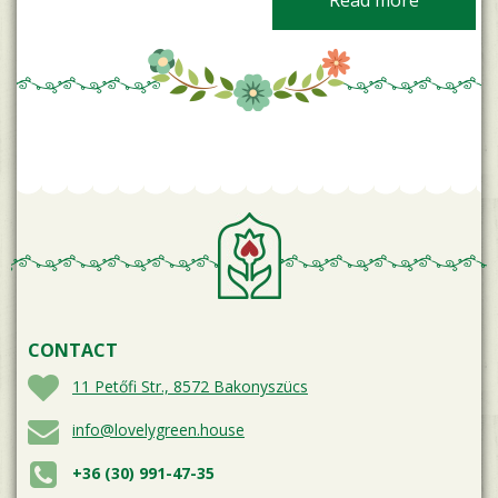
CONTACT
11 Petőfi Str., 8572 Bakonyszücs
info@lovelygreen.house
+36 (30) 991-47-35