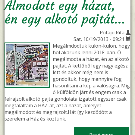
Álmodott egy házat,
én egy alkotó pajtát...
Potápi Rita
Sat, 10/19/2013 - 09:21
Megálmdodtuk külön-külön, hogy
hol akarunk lenni 2018-ban. Ő
megálmodta a házat, én az alkotó
pajtát. A kettőből egy nagy egész
lett és akkor még nem is
gondoltuk, hogy mennyire fog
hasonlítani a kép a valóságra. Míg
ő külföldön járt és engem csak a
felrajzolt alkotó pajta gondolata izgatott egyszer csak
megtaláltam a HÁZ-at, azt a házat, amelyet
megálmodott és megrajzolt.Hát így kezdődött a
szerelem a Ház és köztünk.
Read more
about Álm