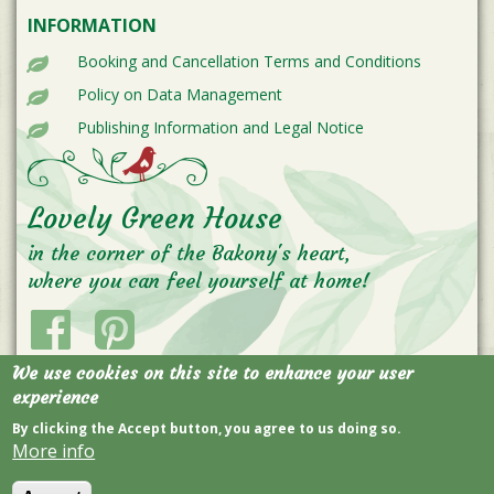
INFORMATION
Booking and Cancellation Terms and Conditions
Policy on Data Management
Publishing Information and Legal Notice
Lovely Green House
in the corner of the Bakony's heart,
where you can feel yourself at home!
We use cookies on this site to enhance your user
experience
By clicking the Accept button, you agree to us doing so.
More info
© 2026. LOVELY GREEN HOUSE. ALL RIGHTS RESERVED.
DESIGNED BY
RENOGRAPHIC.HU
CREATED BY
MULTICAT.HU
PHOTOS BY
OLAHGERGELYMATE.HU