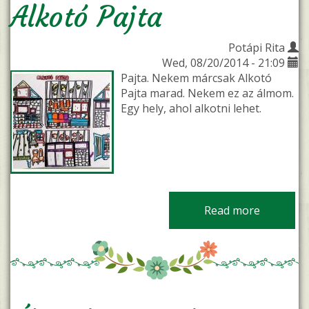
Alkotó Pajta
Potápi Rita
Wed, 08/20/2014 - 21:09
Pajta. Nekem márcsak Alkotó
Pajta marad. Nekem ez az álmom.
Egy hely, ahol alkotni lehet.
Read more
about Alk