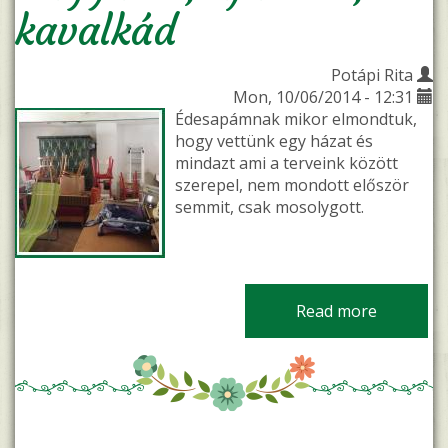
kavalkád
Potápi Rita
Mon, 10/06/2014 - 12:31
Édesapámnak mikor elmondtuk,
hogy vettünk egy házat és
mindazt ami a terveink között
szerepel, nem mondott először
semmit, csak mosolygott.
Read more
about Ha